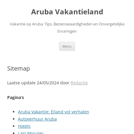
Ga
naar
Aruba Vakantieland
de
inhoud
Vakantie op Aruba: Tips, Bezienswaardigheden en Onvergetelijke
Ervaringen
Menu
Sitemap
Laatse update 24/05/2024 door
Redactie
Pagina’s
Aruba Vakantie: Eiland vol verhalen
Autoverhuur Aruba
Hotels
Last Minutes