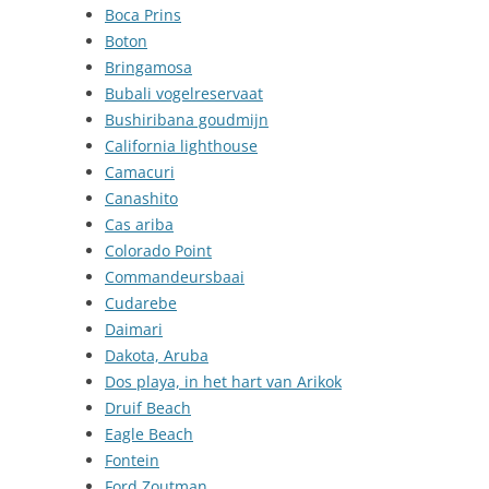
Boca Prins
Boton
Bringamosa
Bubali vogelreservaat
Bushiribana goudmijn
California lighthouse
Camacuri
Canashito
Cas ariba
Colorado Point
Commandeursbaai
Cudarebe
Daimari
Dakota, Aruba
Dos playa, in het hart van Arikok
Druif Beach
Eagle Beach
Fontein
Ford Zoutman