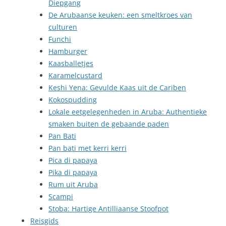
Diepgang
De Arubaanse keuken: een smeltkroes van
culturen
Funchi
Hamburger
Kaasballetjes
Karamelcustard
Keshi Yena: Gevulde Kaas uit de Cariben
Kokospudding
Lokale eetgelegenheden in Aruba: Authentieke
smaken buiten de gebaande paden
Pan Bati
Pan bati met kerri kerri
Pica di papaya
Pika di papaya
Rum uit Aruba
Scampi
Stoba: Hartige Antilliaanse Stoofpot
Reisgids