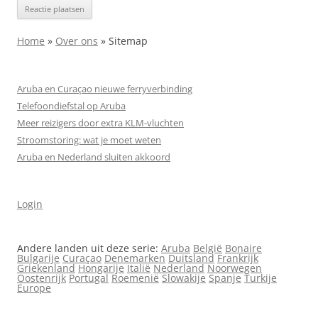
Home
»
Over ons
»
Sitemap
Aruba en Curaçao nieuwe ferryverbinding
Telefoondiefstal op Aruba
Meer reizigers door extra KLM-vluchten
Stroomstoring: wat je moet weten
Aruba en Nederland sluiten akkoord
Login
Andere landen uit deze serie:
Aruba
België
Bonaire
Bulgarije
Curaçao
Denemarken
Duitsland
Frankrijk
Griekenland
Hongarije
Italië
Nederland
Noorwegen
Oostenrijk
Portugal
Roemenië
Slowakije
Spanje
Turkije
Europe