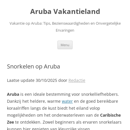
Ga
naar
Aruba Vakantieland
de
inhoud
Vakantie op Aruba: Tips, Bezienswaardigheden en Onvergetelijke
Ervaringen
Menu
Snorkelen op Aruba
Laatse update 30/10/2025 door
Redactie
Aruba
is een ideale bestemming voor snorkelliefhebbers.
Dankzij het heldere, warme
water
en de goed bereikbare
koraalriffen langs de kust biedt het eiland volop
mogelijkheden om het onderwaterleven van de
Caribische
Zee
te ontdekken. Zowel beginners als ervaren snorkelaars
kunnen hier genieten van kleurrijke vissen,