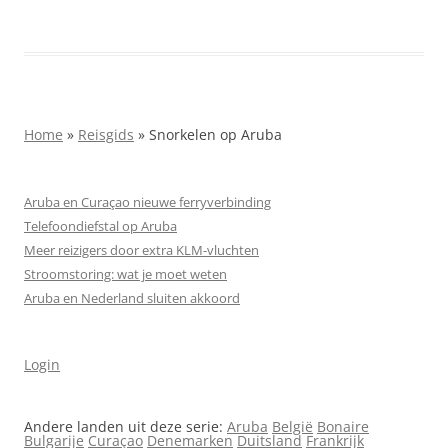
Home
»
Reisgids
»
Snorkelen op Aruba
Aruba en Curaçao nieuwe ferryverbinding
Telefoondiefstal op Aruba
Meer reizigers door extra KLM-vluchten
Stroomstoring: wat je moet weten
Aruba en Nederland sluiten akkoord
Login
Andere landen uit deze serie:
Aruba
België
Bonaire
Bulgarije
Curaçao
Denemarken
Duitsland
Frankrijk