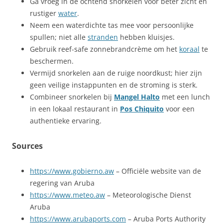
Ga vroeg in de ochtend snorkelen voor beter zicht en
rustiger
water
.
Neem een waterdichte tas mee voor persoonlijke
spullen; niet alle
stranden
hebben kluisjes.
Gebruik reef-safe zonnebrandcrème om het
koraal
te
beschermen.
Vermijd snorkelen aan de ruige noordkust; hier zijn
geen veilige instappunten en de stroming is sterk.
Combineer snorkelen bij
Mangel Halto
met een lunch
in een lokaal restaurant in
Pos Chiquito
voor een
authentieke ervaring.
Sources
https://www.gobierno.aw
– Officiële website van de
regering van Aruba
https://www.meteo.aw
– Meteorologische Dienst
Aruba
https://www.arubaports.com
– Aruba Ports Authority