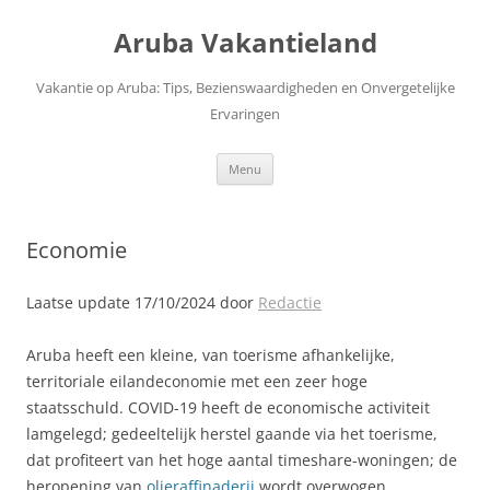
Ga
naar
Aruba Vakantieland
de
inhoud
Vakantie op Aruba: Tips, Bezienswaardigheden en Onvergetelijke
Ervaringen
Menu
Economie
Laatse update 17/10/2024 door
Redactie
Aruba heeft een kleine, van toerisme afhankelijke,
territoriale eilandeconomie met een zeer hoge
staatsschuld. COVID-19 heeft de economische activiteit
lamgelegd; gedeeltelijk herstel gaande via het toerisme,
dat profiteert van het hoge aantal timeshare-woningen; de
heropening van
olieraffinaderij
wordt overwogen.