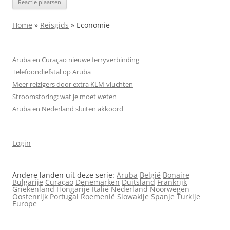
Home
»
Reisgids
»
Economie
Aruba en Curaçao nieuwe ferryverbinding
Telefoondiefstal op Aruba
Meer reizigers door extra KLM-vluchten
Stroomstoring: wat je moet weten
Aruba en Nederland sluiten akkoord
Login
Andere landen uit deze serie:
Aruba
België
Bonaire
Bulgarije
Curaçao
Denemarken
Duitsland
Frankrijk
Griekenland
Hongarije
Italië
Nederland
Noorwegen
Oostenrijk
Portugal
Roemenië
Slowakije
Spanje
Turkije
Europe