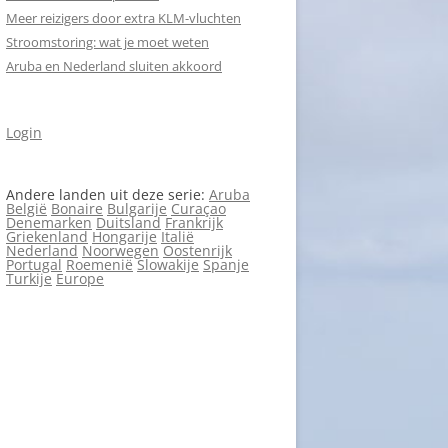
Meer reizigers door extra KLM-vluchten
Stroomstoring: wat je moet weten
Aruba en Nederland sluiten akkoord
Login
Andere landen uit deze serie:
Aruba
België
Bonaire
Bulgarije
Curaçao
Denemarken
Duitsland
Frankrijk
Griekenland
Hongarije
Italië
Nederland
Noorwegen
Oostenrijk
Portugal
Roemenië
Slowakije
Spanje
Turkije
Europe