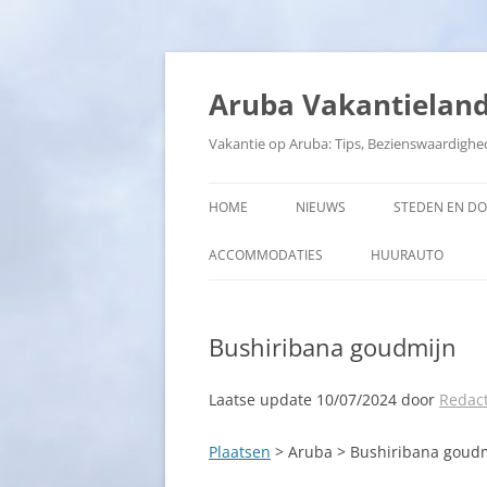
Ga
naar
de
Aruba Vakantielan
inhoud
Vakantie op Aruba: Tips, Bezienswaardighe
HOME
NIEUWS
STEDEN EN D
ACCOMMODATIES
HUURAUTO
Bushiribana goudmijn
Laatse update 10/07/2024 door
Redact
Plaatsen
> Aruba > Bushiribana goud