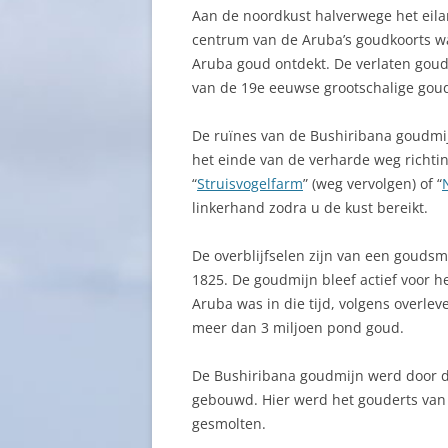
Aan de noordkust halverwege het eilan
centrum van de Aruba’s goudkoorts w
Aruba goud ontdekt. De verlaten goudm
van de 19e eeuwse grootschalige gou
De ruïnes van de Bushiribana goudmij
het einde van de verharde weg richti
“
Struisvogelfarm
” (weg vervolgen) of “
linkerhand zodra u de kust bereikt.
De overblijfselen zijn van een goudsm
1825. De goudmijn bleef actief voor h
Aruba was in die tijd, volgens overlev
meer dan 3 miljoen pond goud.
De Bushiribana goudmijn werd door d
gebouwd. Hier werd het gouderts van 
gesmolten.