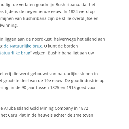
d ligt de verlaten goudmijn Bushiribana, dat het
as tijdens de negentiende eeuw. In 1824 werd op
ijnen van Bushiribana zijn de stille overblijfselen
dwinning.
n liggen aan de noordkust, halverwege het eiland aan
ng
de Natuurlijke brug.
U kunt de borden
Natuurlijke brug
” volgen. Bushiribana ligt aan uw
elterij die werd gebouwd van natuurlijke stenen in
et grootste deel van de 19e eeuw. De goudindustrie op
ering, in de 90 jaar tussen 1825 en 1915 goed voor
e Aruba Island Gold Mining Company in 1872
het Ceru Plat in de heuvels achter de smeltoven