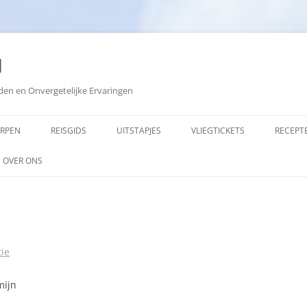
d
den en Onvergetelijke Ervaringen
ORPEN
REISGIDS
UITSTAPJES
VLIEGTICKETS
RECEPT
OVER ONS
ADVERTEREN
COPYRIGHT
SITEMAP
ie
ZOEKEN
mijn
OPMERKINGEN