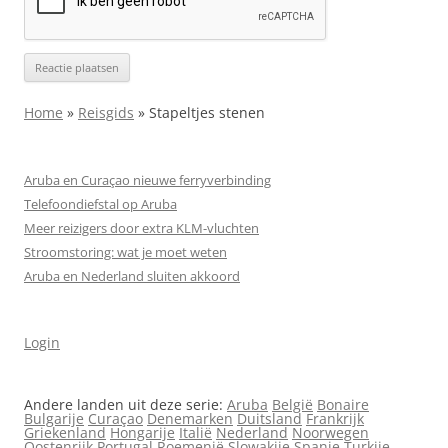
Home
»
Reisgids
»
Stapeltjes stenen
Aruba en Curaçao nieuwe ferryverbinding
Telefoondiefstal op Aruba
Meer reizigers door extra KLM-vluchten
Stroomstoring: wat je moet weten
Aruba en Nederland sluiten akkoord
Login
Andere landen uit deze serie:
Aruba
België
Bonaire
Bulgarije
Curaçao
Denemarken
Duitsland
Frankrijk
Griekenland
Hongarije
Italië
Nederland
Noorwegen
Oostenrijk
Portugal
Roemenië
Slowakije
Spanje
Turkije