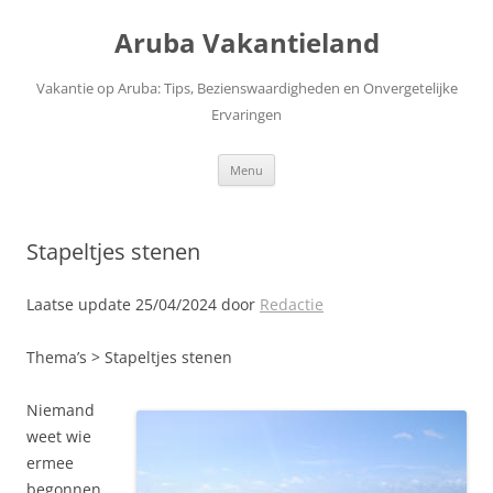
Ga
naar
Aruba Vakantieland
de
inhoud
Vakantie op Aruba: Tips, Bezienswaardigheden en Onvergetelijke
Ervaringen
Menu
Stapeltjes stenen
Laatse update 25/04/2024 door
Redactie
Thema’s > Stapeltjes stenen
Niemand
weet wie
ermee
begonnen