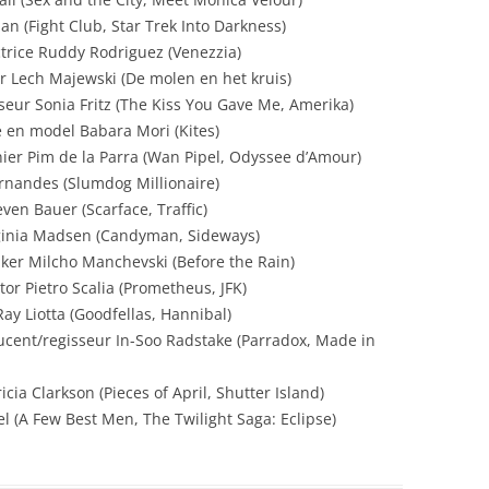
 (Fight Club, Star Trek Into Darkness)
ctrice Ruddy Rodriguez (Venezzia)
r Lech Majewski (De molen en het kruis)
sseur Sonia Fritz (The Kiss You Gave Me, Amerika)
 en model Babara Mori (Kites)
er Pim de la Parra (Wan Pipel, Odyssee d’Amour)
rnandes (Slumdog Millionaire)
en Bauer (Scarface, Traffic)
ginia Madsen (Candyman, Sideways)
ker Milcho Manchevski (Before the Rain)
r Pietro Scalia (Prometheus, JFK)
y Liotta (Goodfellas, Hannibal)
cent/regisseur In-Soo Radstake (Parradox, Made in
ia Clarkson (Pieces of April, Shutter Island)
l (A Few Best Men, The Twilight Saga: Eclipse)