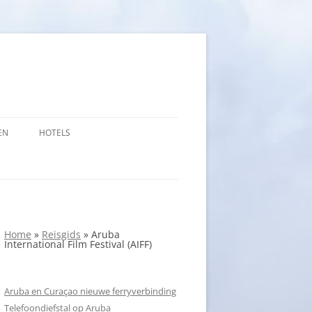
EN
HOTELS
Home
»
Reisgids
»
Aruba
International Film Festival (AIFF)
Aruba en Curaçao nieuwe ferryverbinding
Telefoondiefstal op Aruba