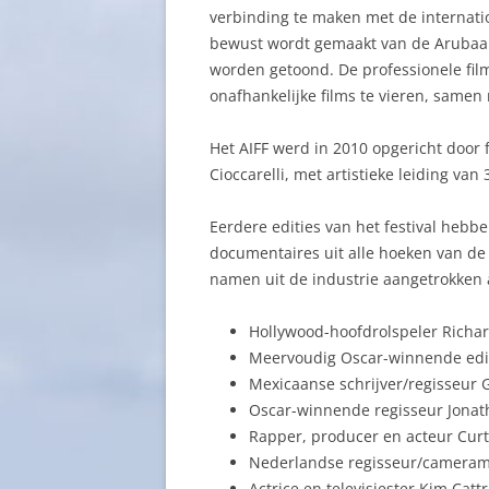
verbinding te maken met de internati
bewust wordt gemaakt van de Aruba
worden getoond. De professionele fi
onafhankelijke films te vieren, same
Het AIFF werd in 2010 opgericht door
Cioccarelli, met artistieke leiding va
Eerdere edities van het festival hebbe
documentaires uit alle hoeken van de
namen uit de industrie aangetrokken 
Hollywood-hoofdrolspeler Richar
Meervoudig Oscar-winnende edit
Mexicaanse schrijver/regisseur G
Oscar-winnende regisseur Jonat
Rapper, producer en acteur Curti
Nederlandse regisseur/cameram
Actrice en televisiester Kim Catt