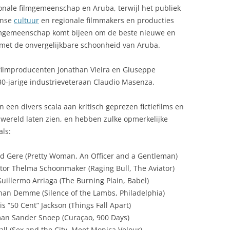
onale filmgemeenschap en Aruba, terwijl het publiek
anse
cultuur
en regionale filmmakers en producties
lmgemeenschap komt bijeen om de beste nieuwe en
n met de onvergelijkbare schoonheid van Aruba.
 filmproducenten Jonathan Vieira en Giuseppe
n 30-jarige industrieveteraan Claudio Masenza.
n een divers scala aan kritisch geprezen fictiefilms en
 wereld laten zien, en hebben zulke opmerkelijke
als:
d Gere (Pretty Woman, An Officer and a Gentleman)
or Thelma Schoonmaker (Raging Bull, The Aviator)
uillermo Arriaga (The Burning Plain, Babel)
han Demme (Silence of the Lambs, Philadelphia)
s “50 Cent” Jackson (Things Fall Apart)
an Sander Snoep (Curaçao, 900 Days)
rall (Sex and the City, Meet Monica Velour)