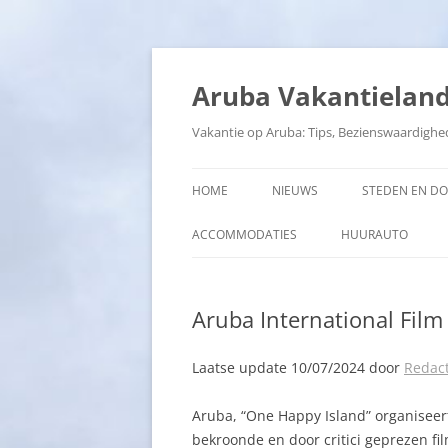
Ga
naar
de
Aruba Vakantielan
inhoud
Vakantie op Aruba: Tips, Bezienswaardighe
HOME
NIEUWS
STEDEN EN D
ACCOMMODATIES
HUURAUTO
Aruba International Film F
Laatse update 10/07/2024 door
Redact
Aruba, “One Happy Island” organiseert 
bekroonde en door critici geprezen fi