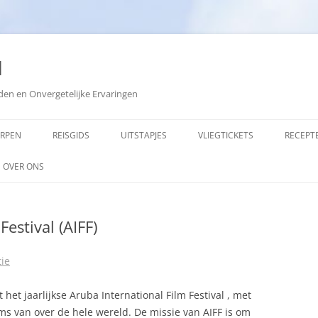
d
den en Onvergetelijke Ervaringen
ORPEN
REISGIDS
UITSTAPJES
VLIEGTICKETS
RECEPT
OVER ONS
ADVERTEREN
estival (AIFF)
COPYRIGHT
SITEMAP
ie
ZOEKEN
het jaarlijkse Aruba International Film Festival , met
lms van over de hele wereld. De missie van AIFF is om
OPMERKINGEN