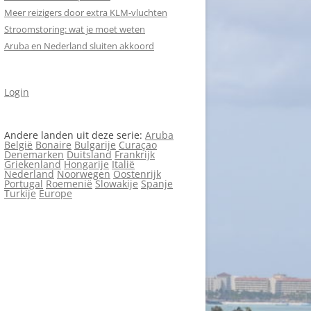
Meer reizigers door extra KLM-vluchten
Stroomstoring: wat je moet weten
Aruba en Nederland sluiten akkoord
Login
Andere landen uit deze serie:
Aruba
België
Bonaire
Bulgarije
Curaçao
Denemarken
Duitsland
Frankrijk
Griekenland
Hongarije
Italië
Nederland
Noorwegen
Oostenrijk
Portugal
Roemenië
Slowakije
Spanje
Turkije
Europe