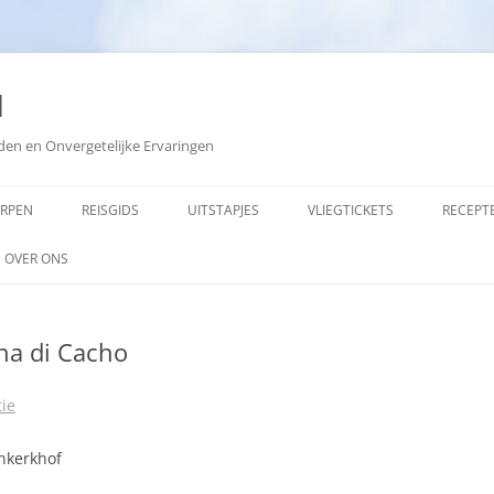
d
den en Onvergetelijke Ervaringen
ORPEN
REISGIDS
UITSTAPJES
VLIEGTICKETS
RECEPT
OVER ONS
ADVERTEREN
na di Cacho
COPYRIGHT
SITEMAP
ie
ZOEKEN
nkerkhof
OPMERKINGEN