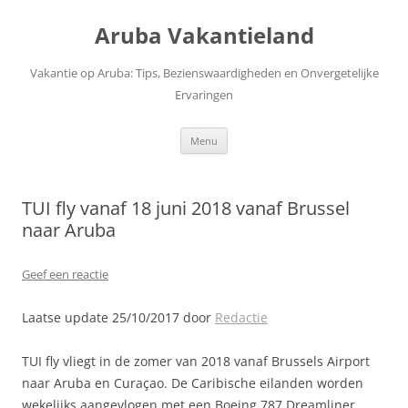
Ga
naar
Aruba Vakantieland
de
inhoud
Vakantie op Aruba: Tips, Bezienswaardigheden en Onvergetelijke
Ervaringen
Menu
TUI fly vanaf 18 juni 2018 vanaf Brussel
naar Aruba
Geef een reactie
Laatse update 25/10/2017 door
Redactie
TUI fly vliegt in de zomer van 2018 vanaf Brussels Airport
naar Aruba en Curaçao. De Caribische eilanden worden
wekelijks aangevlogen met een Boeing 787 Dreamliner.