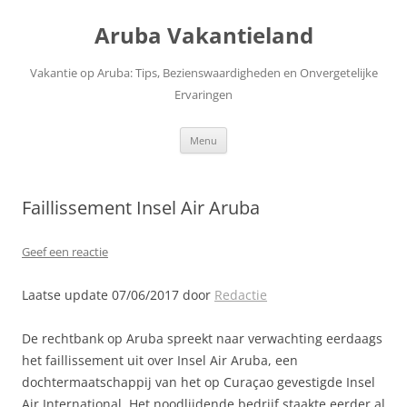
Ga
naar
Aruba Vakantieland
de
inhoud
Vakantie op Aruba: Tips, Bezienswaardigheden en Onvergetelijke
Ervaringen
Menu
Faillissement Insel Air Aruba
Geef een reactie
Laatse update 07/06/2017 door
Redactie
De rechtbank op Aruba spreekt naar verwachting eerdaags
het faillissement uit over Insel Air Aruba, een
dochtermaatschappij van het op Curaçao gevestigde Insel
Air International. Het noodlijdende bedrijf staakte eerder al