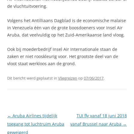
de vluchtuitvoering.
Volgens het Antilliaans Dagblad is de economische malaise
in Venezuela één van de grote boosdoeners voor Insel Air
Aruba, dat veelvuldig op het Zuid-Amerikaanse land vloog.
Ook bij moederbedrijf Insel Air Internationale staan de
zaken er niet rooskleurig voor. Het grootste deel van de
vloot staat werkloos aan de grond.
Dit bericht werd geplaatst in
Vliegreizen
op
07/06/2017
.
Berichtnavigatie
←
Aruba Airlines tijdelijk
TUI fly vanaf 18 juni 2018
toegang tot luchtruim Aruba
vanaf Brussel naar Aruba
→
geweigerd