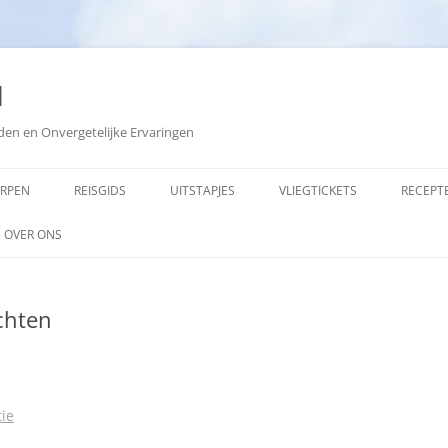
d
den en Onvergetelijke Ervaringen
ORPEN
REISGIDS
UITSTAPJES
VLIEGTICKETS
RECEPT
OVER ONS
ADVERTEREN
chten
COPYRIGHT
SITEMAP
ZOEKEN
ie
OPMERKINGEN