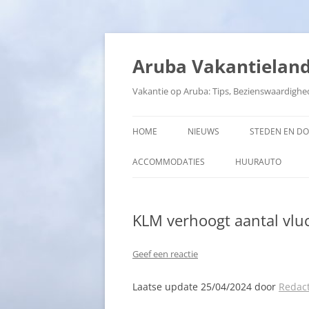
Ga
naar
de
Aruba Vakantielan
inhoud
Vakantie op Aruba: Tips, Bezienswaardighe
HOME
NIEUWS
STEDEN EN D
ACCOMMODATIES
HUURAUTO
KLM verhoogt aantal vlu
Geef een reactie
Laatse update 25/04/2024 door
Redact