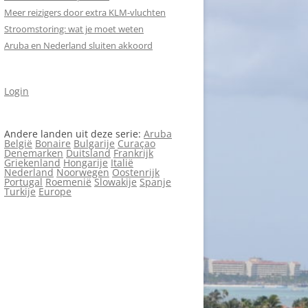
Meer reizigers door extra KLM-vluchten
Stroomstoring: wat je moet weten
Aruba en Nederland sluiten akkoord
Login
Andere landen uit deze serie:
Aruba
België
Bonaire
Bulgarije
Curaçao
Denemarken
Duitsland
Frankrijk
Griekenland
Hongarije
Italië
Nederland
Noorwegen
Oostenrijk
Portugal
Roemenië
Slowakije
Spanje
Turkije
Europe