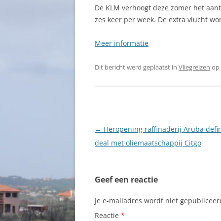
De KLM verhoogt deze zomer het aant
zes keer per week. De extra vlucht w
Meer informatie
Dit bericht werd geplaatst in
Vliegreizen
op
Berichtnavigatie
←
Heropening raffinaderij Aruba defin
deal met oliemaatschappij Citgo
Geef een reactie
Je e-mailadres wordt niet gepubliceer
Reactie
*