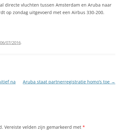
al directe vluchten tussen Amsterdam en Aruba naar
ordt op zondag uitgevoerd met een Airbus 330-200.
06/07/2016
.
itief na
Aruba staat partnerregistratie homo’s toe
→
d.
Vereiste velden zijn gemarkeerd met
*